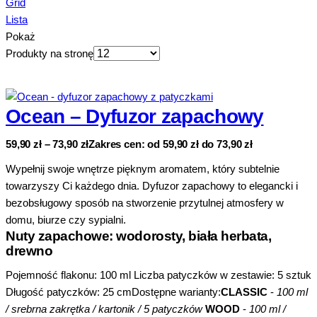
Grid
Lista
Pokaż
Produkty na stronę
Ocean – Dyfuzor zapachowy
59,90
zł
–
73,90
zł
Zakres cen: od 59,90 zł do 73,90 zł
Wypełnij swoje wnętrze pięknym aromatem, który subtelnie
towarzyszy Ci każdego dnia. Dyfuzor zapachowy to elegancki i
bezobsługowy sposób na stworzenie przytulnej atmosfery w
domu, biurze czy sypialni.
Nuty zapachowe:
wodorosty, biała herbata,
drewno
Pojemność flakonu: 100 ml Liczba patyczków w zestawie: 5 sztuk
Długość patyczków: 25 cmDostępne warianty:
CLASSIC
-
100 ml
/ srebrna zakrętka / kartonik / 5 patyczków
WOOD
-
100 ml /