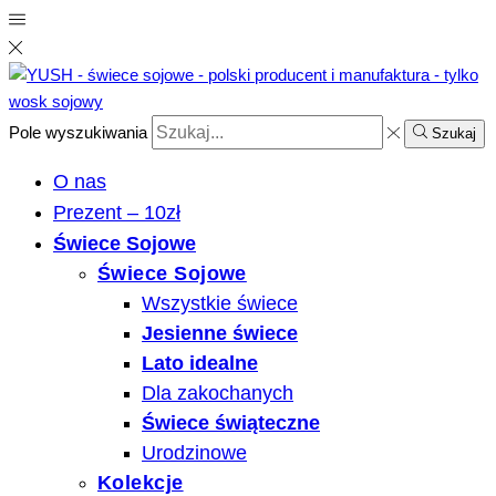
Pole wyszukiwania
Szukaj
O nas
Prezent – 10zł
Świece Sojowe
Świece Sojowe
Wszystkie świece
Jesienne świece
Lato idealne
Dla zakochanych
Świece świąteczne
Urodzinowe
Kolekcje