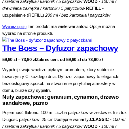
/ srebrna zakrętka / kartonik / 5 patyczków
WOOD
-
100 ml /
drewniana zakrętka / kartonik / 5 patyczków
REFILL
-
uzupełnienie (REFILL)
200 ml / bez kartonika i patyczków
Ten produkt ma wiele wariantów. Opcje można
Wybierz opcje
wybrać na stronie produktu
The Boss – Dyfuzor zapachowy
59,90
zł
–
73,90
zł
Zakres cen: od 59,90 zł do 73,90 zł
Wypełnij swoje wnętrze pięknym aromatem, który subtelnie
towarzyszy Ci każdego dnia. Dyfuzor zapachowy to elegancki i
bezobsługowy sposób na stworzenie przytulnej atmosfery w
domu, biurze czy sypialni.
Nuty zapachowe: geranium, cynamon, drzewo
sandałowe, piżmo
Pojemność flakonu: 100 ml Liczba patyczków w zestawie: 5 sztuk
Długość patyczków: 25 cmDostępne warianty:
CLASSIC
-
100 ml
/ srebrna zakrętka / kartonik / 5 patyczków
WOOD
-
100 ml /