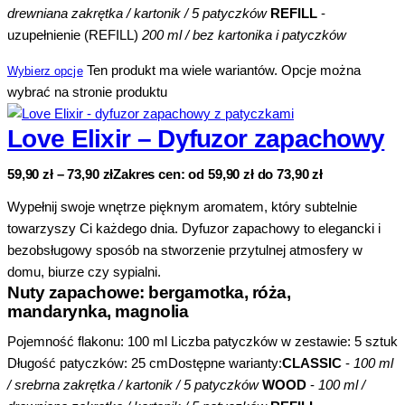
drewniana zakrętka / kartonik / 5 patyczków
REFILL
-
uzupełnienie (REFILL)
200 ml / bez kartonika i patyczków
Ten produkt ma wiele wariantów. Opcje można
Wybierz opcje
wybrać na stronie produktu
Love Elixir – Dyfuzor zapachowy
59,90
zł
–
73,90
zł
Zakres cen: od 59,90 zł do 73,90 zł
Wypełnij swoje wnętrze pięknym aromatem, który subtelnie
towarzyszy Ci każdego dnia. Dyfuzor zapachowy to elegancki i
bezobsługowy sposób na stworzenie przytulnej atmosfery w
domu, biurze czy sypialni.
Nuty zapachowe: bergamotka, róża,
mandarynka, magnolia
Pojemność flakonu: 100 ml Liczba patyczków w zestawie: 5 sztuk
Długość patyczków: 25 cmDostępne warianty:
CLASSIC
-
100 ml
/ srebrna zakrętka / kartonik / 5 patyczków
WOOD
-
100 ml /