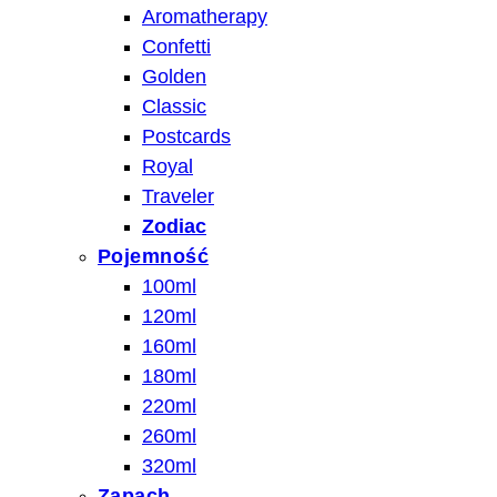
Aromatherapy
Confetti
Golden
Classic
Postcards
Royal
Traveler
Zodiac
Pojemność
100ml
120ml
160ml
180ml
220ml
260ml
320ml
Zapach