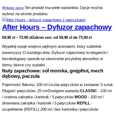
Ten produkt ma wiele wariantów. Opcje można
Wybierz opcje
wybrać na stronie produktu
After Hours – Dyfuzor zapachowy
59,90
zł
–
73,90
zł
Zakres cen: od 59,90 zł do 73,90 zł
Wypełnij swoje wnętrze pięknym aromatem, który subtelnie
towarzyszy Ci każdego dnia. Dyfuzor zapachowy to elegancki i
bezobsługowy sposób na stworzenie przytulnej atmosfery w
domu, biurze czy sypialni.
Nuty zapachowe: sól morska, grejpfrut, mech
dębowy, paczula
Pojemność flakonu: 100 ml Liczba patyczków w zestawie: 5 sztuk
Długość patyczków: 25 cmDostępne warianty:
CLASSIC
-
100 ml
/ srebrna zakrętka / kartonik / 5 patyczków
WOOD
-
100 ml /
drewniana zakrętka / kartonik / 5 patyczków
REFILL
-
uzupełnienie (REFILL)
200 ml / bez kartonika i patyczków