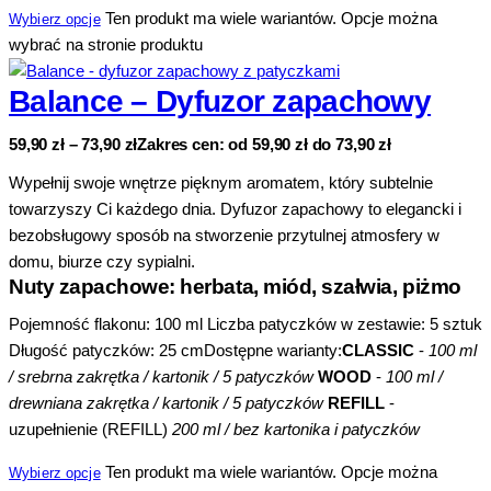
Ten produkt ma wiele wariantów. Opcje można
Wybierz opcje
wybrać na stronie produktu
Balance – Dyfuzor zapachowy
59,90
zł
–
73,90
zł
Zakres cen: od 59,90 zł do 73,90 zł
Wypełnij swoje wnętrze pięknym aromatem, który subtelnie
towarzyszy Ci każdego dnia. Dyfuzor zapachowy to elegancki i
bezobsługowy sposób na stworzenie przytulnej atmosfery w
domu, biurze czy sypialni.
Nuty zapachowe: herbata, miód, szałwia, piżmo
Pojemność flakonu: 100 ml Liczba patyczków w zestawie: 5 sztuk
Długość patyczków: 25 cmDostępne warianty:
CLASSIC
-
100 ml
/ srebrna zakrętka / kartonik / 5 patyczków
WOOD
-
100 ml /
drewniana zakrętka / kartonik / 5 patyczków
REFILL
-
uzupełnienie (REFILL)
200 ml / bez kartonika i patyczków
Ten produkt ma wiele wariantów. Opcje można
Wybierz opcje