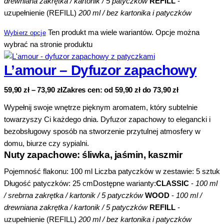
drewniana zakrętka / kartonik / 5 patyczków
REFILL
-
uzupełnienie (REFILL)
200 ml / bez kartonika i patyczków
Ten produkt ma wiele wariantów. Opcje można
Wybierz opcje
wybrać na stronie produktu
L’amour – Dyfuzor zapachowy
59,90
zł
–
73,90
zł
Zakres cen: od 59,90 zł do 73,90 zł
Wypełnij swoje wnętrze pięknym aromatem, który subtelnie
towarzyszy Ci każdego dnia. Dyfuzor zapachowy to elegancki i
bezobsługowy sposób na stworzenie przytulnej atmosfery w
domu, biurze czy sypialni.
Nuty zapachowe: śliwka, jaśmin, kaszmir
Pojemność flakonu: 100 ml Liczba patyczków w zestawie: 5 sztuk
Długość patyczków: 25 cmDostępne warianty:
CLASSIC
-
100 ml
/ srebrna zakrętka / kartonik / 5 patyczków
WOOD
-
100 ml /
drewniana zakrętka / kartonik / 5 patyczków
REFILL
-
uzupełnienie (REFILL)
200 ml / bez kartonika i patyczków