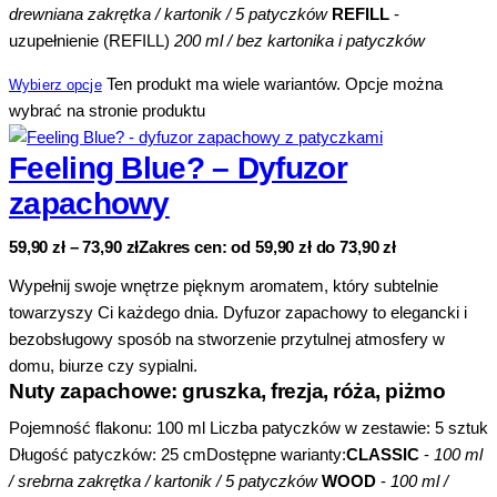
drewniana zakrętka / kartonik / 5 patyczków
REFILL
-
uzupełnienie (REFILL)
200 ml / bez kartonika i patyczków
Ten produkt ma wiele wariantów. Opcje można
Wybierz opcje
wybrać na stronie produktu
Feeling Blue? – Dyfuzor
zapachowy
59,90
zł
–
73,90
zł
Zakres cen: od 59,90 zł do 73,90 zł
Wypełnij swoje wnętrze pięknym aromatem, który subtelnie
towarzyszy Ci każdego dnia. Dyfuzor zapachowy to elegancki i
bezobsługowy sposób na stworzenie przytulnej atmosfery w
domu, biurze czy sypialni.
Nuty zapachowe: gruszka, frezja, róża, piżmo
Pojemność flakonu: 100 ml Liczba patyczków w zestawie: 5 sztuk
Długość patyczków: 25 cmDostępne warianty:
CLASSIC
-
100 ml
/ srebrna zakrętka / kartonik / 5 patyczków
WOOD
-
100 ml /