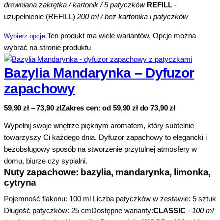
drewniana zakrętka / kartonik / 5 patyczków
REFILL
-
uzupełnienie (REFILL)
200 ml / bez kartonika i patyczków
Ten produkt ma wiele wariantów. Opcje można
Wybierz opcje
wybrać na stronie produktu
Bazylia Mandarynka – Dyfuzor
zapachowy
59,90
zł
–
73,90
zł
Zakres cen: od 59,90 zł do 73,90 zł
Wypełnij swoje wnętrze pięknym aromatem, który subtelnie
towarzyszy Ci każdego dnia. Dyfuzor zapachowy to elegancki i
bezobsługowy sposób na stworzenie przytulnej atmosfery w
domu, biurze czy sypialni.
Nuty zapachowe: bazylia, mandarynka, limonka,
cytryna
Pojemność flakonu: 100 ml Liczba patyczków w zestawie: 5 sztuk
Długość patyczków: 25 cmDostępne warianty:
CLASSIC
-
100 ml