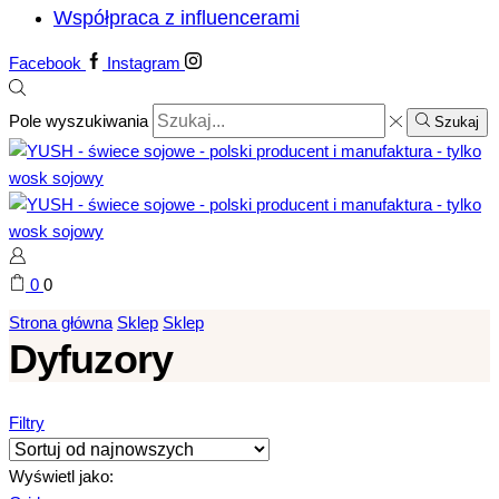
Współpraca z influencerami
Facebook
Instagram
Pole wyszukiwania
Szukaj
0
0
Strona główna
Sklep
Sklep
Dyfuzory
Filtry
Wyświetl jako: