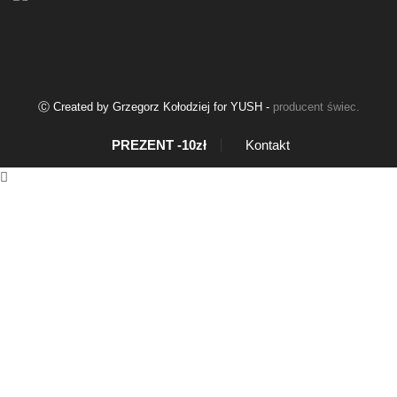
Przeczytaj opinie
Ⓒ Created by Grzegorz Kołodziej for YUSH -
producent świec
.
PREZENT -10zł
Kontakt