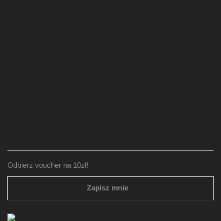
Współpraca dla firm
Współpraca z influencerami
Koszt dostawy
Prywatność
Regulamin
Regulamin Konkurs Zimowy
Kontakt
NEWSLETTER
Odbierz voucher na 10zł!
Zapisz mnie