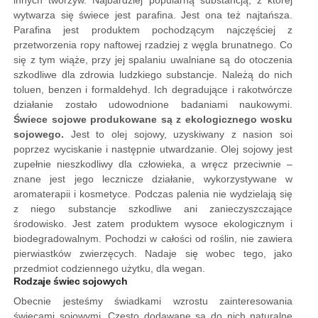
innych tworzyw. Najbardziej popularną substancją, z której
wytwarza się świece jest parafina. Jest ona też najtańsza.
Parafina jest produktem pochodzącym najczęściej z
przetworzenia ropy naftowej rzadziej z węgla brunatnego. Co
się z tym wiąże, przy jej spalaniu uwalniane są do otoczenia
szkodliwe dla zdrowia ludzkiego substancje. Należą do nich
toluen, benzen i formaldehyd. Ich degradujące i rakotwórcze
działanie zostało udowodnione badaniami naukowymi.
Świece sojowe produkowane są z ekologicznego wosku
sojowego.
Jest to olej sojowy, uzyskiwany z nasion soi
poprzez wyciskanie i następnie utwardzanie. Olej sojowy jest
zupełnie nieszkodliwy dla człowieka, a wręcz przeciwnie –
znane jest jego lecznicze działanie, wykorzystywane w
aromaterapii i kosmetyce.
Podczas palenia nie wydzielają się
z niego substancje szkodliwe ani zanieczyszczające
środowisko. Jest zatem produktem wysoce ekologicznym i
biodegradowalnym. Pochodzi w całości od roślin, nie zawiera
pierwiastków zwierzęcych. Nadaje się wobec tego, jako
przedmiot codziennego użytku, dla wegan.
Rodzaje świec sojowych
Obecnie jesteśmy świadkami wzrostu zainteresowania
świecami sojowymi. Często dodawane są do nich naturalne