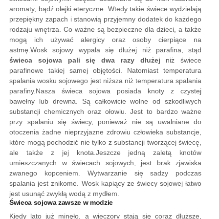
aromaty, bądź olejki eteryczne. Wtedy takie świece wydzielają
przepiękny zapach i stanowią przyjemny dodatek do każdego
rodzaju wnętrza. Co ważne są bezpieczne dla dzieci, a także
mogą ich używać alergicy oraz osoby cierpiące na
astmę.
Wosk sojowy wypala się dłużej niż parafina, stąd
świeca sojowa pali się dwa razy dłużej
niż świece
parafinowe takiej samej objętości. Natomiast temperatura
spalania wosku sojowego jest niższa niż temperatura spalania
parafiny.
Nasza świeca sojowa posiada knoty z czystej
bawełny lub drewna. Są całkowicie wolne od szkodliwych
substancji chemicznych oraz ołowiu. Jest to bardzo ważne
przy spalaniu się świecy, ponieważ nie są uwalniane do
otoczenia żadne nieprzyjazne zdrowiu człowieka substancje,
które mogą pochodzić nie tylko z substancji tworzącej świecę,
ale także z jej knota.
Jeszcze jedną zaletą knotów
umieszczanych w świecach sojowych, jest brak zjawiska
zwanego kopceniem. Wytwarzanie się sadzy podczas
spalania jest znikome.
Wosk kapiący ze świecy sojowej łatwo
jest usunąć zwykłą wodą z mydłem.
Świeca sojowa zawsze w modzie
Kiedy lato już minęło, a wieczory stają się coraz dłuższe,