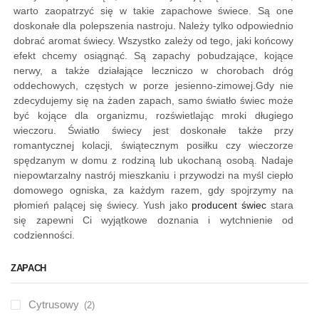
warto zaopatrzyć się w takie zapachowe świece. Są one
doskonałe dla polepszenia nastroju. Należy tylko odpowiednio
dobrać aromat świecy. Wszystko zależy od tego, jaki końcowy
efekt chcemy osiągnąć. Są zapachy pobudzające, kojące
nerwy, a także działające leczniczo w chorobach dróg
oddechowych, częstych w porze jesienno-zimowej.
Gdy nie
zdecydujemy się na żaden zapach, samo światło świec może
być kojące dla organizmu, rozświetlając mroki długiego
wieczoru. Światło świecy jest doskonałe także przy
romantycznej kolacji, świątecznym posiłku czy wieczorze
spędzanym w domu z rodziną lub ukochaną osobą. Nadaje
niepowtarzalny nastrój mieszkaniu i przywodzi na myśl ciepło
domowego ogniska, za każdym razem, gdy spojrzymy na
płomień palącej się świecy. Yush jako
producent świec
stara
się zapewni Ci wyjątkowe doznania i wytchnienie od
codzienności.
ZAPACH
Cytrusowy
(2)