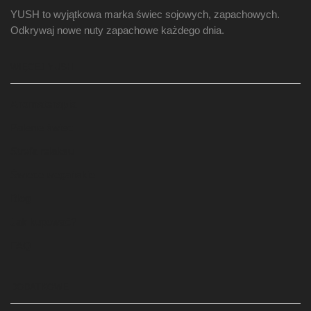
YUSH to wyjątkowa marka świec sojowych, zapachowych.
Odkrywaj nowe nuty zapachowe każdego dnia.
WIĘCEJ YUSH
Aromaterapia
Palenie świec
Strefa relaksu
Świece wegańskie
Blog
Jak kupować?
FAQ
DODATKOWE