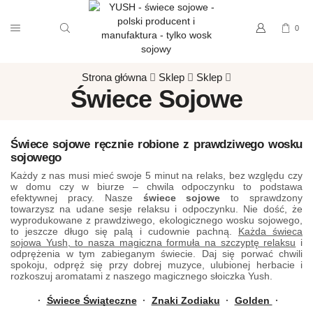
0
Strona główna
Sklep
Sklep
Świece Sojowe
Świece sojowe ręcznie robione
z prawdziwego wosku
sojowego
Każdy z nas musi mieć swoje 5 minut na relaks, bez względu czy
w domu czy w biurze – chwila odpoczynku to podstawa
efektywnej pracy. Nasze
świece sojowe
to sprawdzony
towarzysz na udane sesje relaksu i odpoczynku. Nie dość, że
wyprodukowane z prawdziwego, ekologicznego wosku sojowego,
to jeszcze długo się palą i cudownie pachną.
Każda świeca
sojowa Yush, to nasza magiczna formuła na szczyptę relaksu
i
odprężenia w tym zabieganym świecie. Daj się porwać chwili
spokoju, odpręż się przy dobrej muzyce, ulubionej herbacie i
rozkoszuj aromatami z naszego magicznego słoiczka Yush.
·
Świece Świąteczne
·
Znaki Zodiaku
·
Golden
·