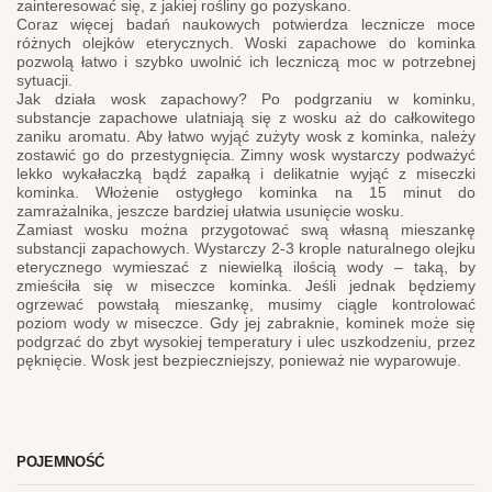
zainteresować się, z jakiej rośliny go pozyskano.
Coraz więcej badań naukowych potwierdza lecznicze moce
różnych olejków eterycznych. Woski zapachowe do kominka
pozwolą łatwo i szybko uwolnić ich leczniczą moc w potrzebnej
sytuacji.
Jak działa wosk zapachowy? Po podgrzaniu w kominku,
substancje zapachowe ulatniają się z wosku aż do całkowitego
zaniku aromatu. Aby łatwo wyjąć zużyty wosk z kominka, należy
zostawić go do przestygnięcia. Zimny wosk wystarczy podważyć
lekko wykałaczką bądź zapałką i delikatnie wyjąć z miseczki
kominka. Włożenie ostygłego kominka na 15 minut do
zamrażalnika, jeszcze bardziej ułatwia usunięcie wosku.
Zamiast wosku można przygotować swą własną mieszankę
substancji zapachowych. Wystarczy 2-3 krople naturalnego olejku
eterycznego wymieszać z niewielką ilością wody – taką, by
zmieściła się w miseczce kominka. Jeśli jednak będziemy
ogrzewać powstałą mieszankę, musimy ciągle kontrolować
poziom wody w miseczce. Gdy jej zabraknie, kominek może się
podgrzać do zbyt wysokiej temperatury i ulec uszkodzeniu, przez
pęknięcie. Wosk jest bezpieczniejszy, ponieważ nie wyparowuje.
POJEMNOŚĆ