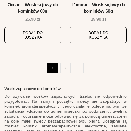
Ocean – Wosk sojowy do
L’amour – Wosk sojowy do
kominków 60g
kominków 60g
25,90
zł
25,90
zł
DODAJ DO
DODAJ DO
KOSZYKA
KOSZYKA
1
2
Woski zapachowe do kominków
Do używania wosków zapachowych trzeba się odpowiednio
przygotować. Na samym początku należy się zaopatrzyć w
kominek aromaterapeutyczny. Jego działanie polega na tym, że
substancja, włożona do górnej miseczki, po podgrzaniu, uwalnia
zapach. Podgrzanie może odbywać się za pomocą umieszczonej
na dole małej świecy bezzapachowej typu t-light. Dostępne są
również kominki aromaterapeutyczne elektryczne, zasilane