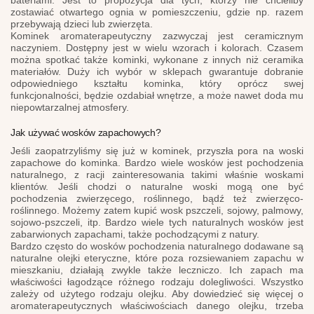
bateriami. Jest to propozycja dla tych, którzy nie chcieliby
zostawiać otwartego ognia w pomieszczeniu, gdzie np. razem
przebywają dzieci lub zwierzęta.
Kominek aromaterapeutyczny zazwyczaj jest ceramicznym
naczyniem. Dostępny jest w wielu wzorach i kolorach. Czasem
można spotkać także kominki, wykonane z innych niż ceramika
materiałów. Duży ich wybór w sklepach gwarantuje dobranie
odpowiedniego kształtu kominka, który oprócz swej
funkcjonalności, będzie ozdabiał wnętrze, a może nawet doda mu
niepowtarzalnej atmosfery.
Jak używać wosków zapachowych?
Jeśli zaopatrzyliśmy się już w kominek, przyszła pora na woski
zapachowe do kominka. Bardzo wiele wosków jest pochodzenia
naturalnego, z racji zainteresowania takimi właśnie woskami
klientów. Jeśli chodzi o naturalne woski mogą one być
pochodzenia zwierzęcego, roślinnego, bądź też zwierzęco-
roślinnego. Możemy zatem kupić wosk pszczeli, sojowy, palmowy,
sojowo-pszczeli, itp. Bardzo wiele tych naturalnych wosków jest
zabarwionych zapachami, także pochodzącymi z natury.
Bardzo często do wosków pochodzenia naturalnego dodawane są
naturalne olejki eteryczne, które poza rozsiewaniem zapachu w
mieszkaniu, działają zwykle także leczniczo. Ich zapach ma
właściwości łagodzące różnego rodzaju dolegliwości. Wszystko
zależy od użytego rodzaju olejku. Aby dowiedzieć się więcej o
aromaterapeutycznych właściwościach danego olejku, trzeba