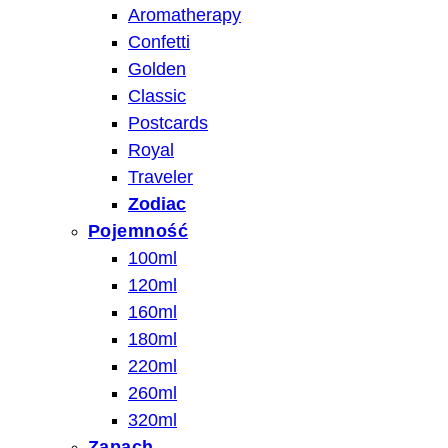
Aromatherapy
Confetti
Golden
Classic
Postcards
Royal
Traveler
Zodiac
Pojemność
100ml
120ml
160ml
180ml
220ml
260ml
320ml
Zapach