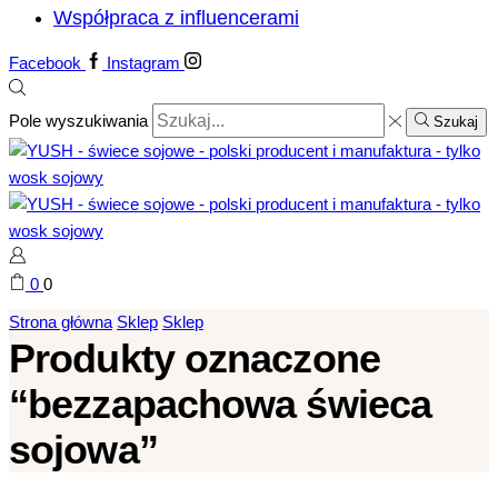
Współpraca z influencerami
Facebook
Instagram
Pole wyszukiwania
Szukaj
0
0
Strona główna
Sklep
Sklep
Produkty oznaczone
“bezzapachowa świeca
sojowa”