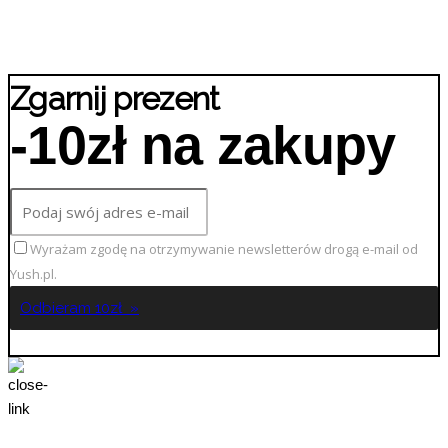
Zgarnij prezent
-10zł na zakupy
Wyrażam zgodę na otrzymywanie newsletterów drogą e-mail od
Yush.pl.
Odbieram 10zł »
No Thanks!