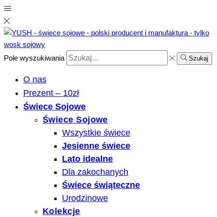
Pole wyszukiwania
Szukaj
O nas
Prezent – 10zł
Świece Sojowe
Świece Sojowe
Wszystkie świece
Jesienne świece
Lato idealne
Dla zakochanych
Świece świąteczne
Urodzinowe
Kolekcje