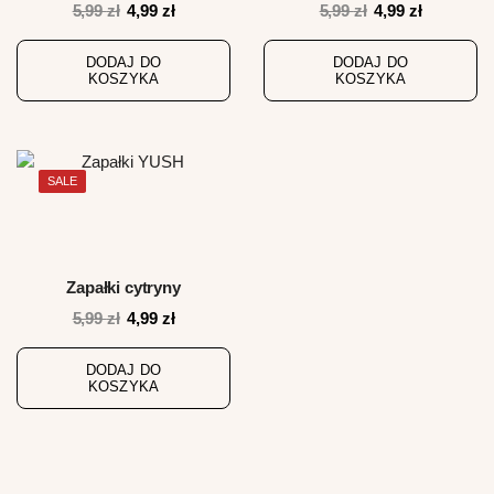
Pierwotna
Aktualna
Pierwotna
Aktualna
5,99
zł
4,99
zł
5,99
zł
4,99
zł
cena
cena
cena
cena
wynosiła:
wynosi:
wynosiła:
wynosi:
DODAJ DO
DODAJ DO
KOSZYKA
KOSZYKA
5,99 zł.
4,99 zł.
5,99 zł.
4,99 zł.
SALE
Zapałki cytryny
Pierwotna
Aktualna
5,99
zł
4,99
zł
cena
cena
wynosiła:
wynosi:
DODAJ DO
KOSZYKA
5,99 zł.
4,99 zł.