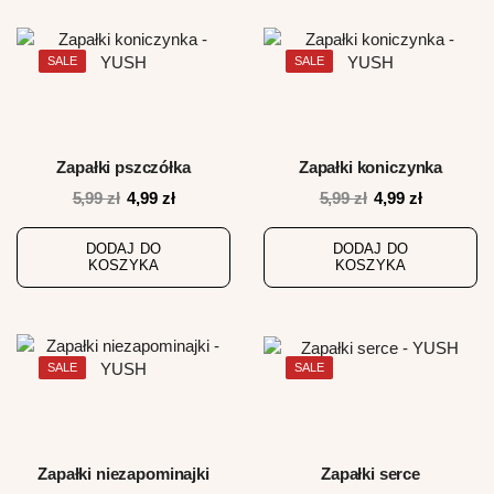
SALE
SALE
Zapałki pszczółka
Zapałki koniczynka
Pierwotna
Aktualna
Pierwotna
Aktualna
5,99
zł
4,99
zł
5,99
zł
4,99
zł
cena
cena
cena
cena
wynosiła:
wynosi:
wynosiła:
wynosi:
DODAJ DO
DODAJ DO
KOSZYKA
KOSZYKA
5,99 zł.
4,99 zł.
5,99 zł.
4,99 zł.
SALE
SALE
Zapałki niezapominajki
Zapałki serce