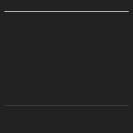
WIĘCEJ YUSH
Aromaterapia
Palenie świec
Strefa relaksu
Świece wegańskie
Blog
Jak kupować?
FAQ
DODATKOWE
Współpraca dla firm
Współpraca z influencerami