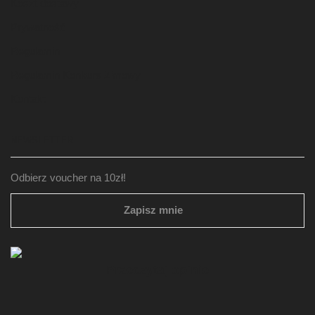
Koszt dostawy
Prywatność
Regulamin
Regulamin Konkurs Zimowy
Kontakt
NEWSLETTER
Odbierz voucher na 10zł!
Zapisz mnie
Przeczytaj opinie