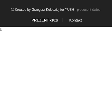
Ⓒ Created by Grzegorz Kołodziej for YUSH -
producent świec
.
PREZENT -10zł
Kontakt