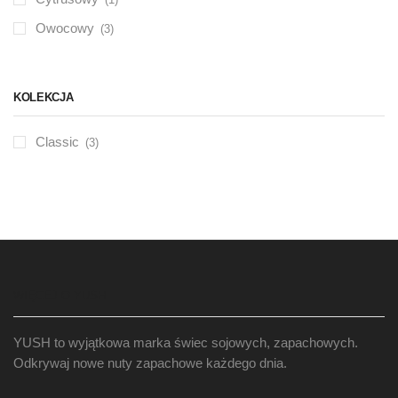
Owocowy
(3)
KOLEKCJA
Classic
(3)
WIĘCEJ O YUSH
YUSH to wyjątkowa marka świec sojowych, zapachowych.
Odkrywaj nowe nuty zapachowe każdego dnia.