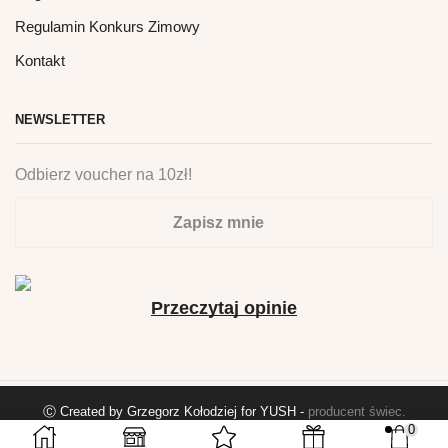
Regulamin Konkurs Zimowy
Kontakt
NEWSLETTER
Odbierz voucher na 10zł!
Zapisz mnie
Przeczytaj opinie
Ⓒ Created by Grzegorz Kołodziej for YUSH -
producent świec
.
0