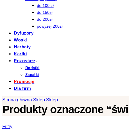
do 100 zł
do 150zł
do 200zł
powyżej 200zł
Dyfuzory
Woski
Herbaty
Kartki
Pozostałe
Dodatki
Zapałki
Promocje
Dla firm
Strona główna
Sklep
Sklep
Produkty oznaczone “świ
Filtry