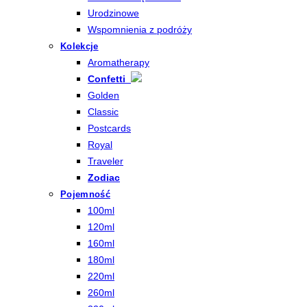
Urodzinowe
Wspomnienia z podróży
Kolekcje
Aromatherapy
Confetti
Golden
Classic
Postcards
Royal
Traveler
Zodiac
Pojemność
100ml
120ml
160ml
180ml
220ml
260ml