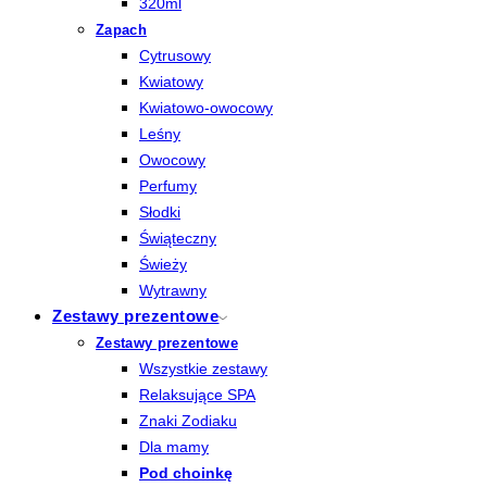
320ml
Zapach
Cytrusowy
Kwiatowy
Kwiatowo-owocowy
Leśny
Owocowy
Perfumy
Słodki
Świąteczny
Świeży
Wytrawny
Zestawy prezentowe
Zestawy prezentowe
Wszystkie zestawy
Relaksujące SPA
Znaki Zodiaku
Dla mamy
Pod choinkę