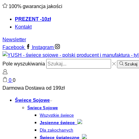
100% gwarancja jakości
PREZENT -10zł
Kontakt
Newsletter
Facebook
Instagram
Pole wyszukiwania
Szukaj
0
0
Darmowa Dostawa od 199zł
Świece Sojowe
Świece Sojowe
Wszystkie świece
Jesienne świece
Dla zakochanych
Świece świąteczne