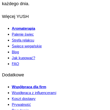
każdego dnia.
Więcej YUSH
Aromaterapia
Palenie świec
Strefa relaksu
Świece wegańskie
Blog
Jak kupować?
FAQ
Dodatkowe
Współpraca dla firm
Współpraca z influencerami
Koszt dostawy
Prywatność