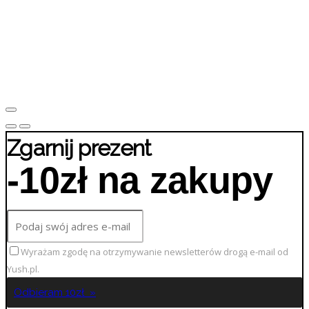
Zgarnij prezent
-10zł na zakupy
Wyrażam zgodę na otrzymywanie newsletterów drogą e-mail od
Yush.pl.
Odbieram 10zł »