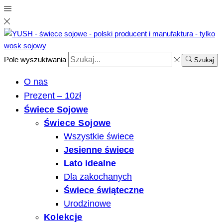
Pole wyszukiwania
Szukaj
O nas
Prezent – 10zł
Świece Sojowe
Świece Sojowe
Wszystkie świece
Jesienne świece
Lato idealne
Dla zakochanych
Świece świąteczne
Urodzinowe
Kolekcje