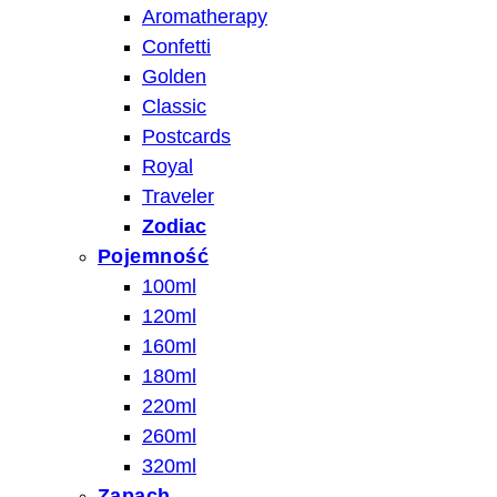
Aromatherapy
Confetti
Golden
Classic
Postcards
Royal
Traveler
Zodiac
Pojemność
100ml
120ml
160ml
180ml
220ml
260ml
320ml
Zapach