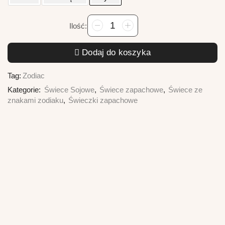
ilość
Taurus
-
Dodaj do koszyka
Świeca
sojowa
Tag:
Zodiac
Zodiac
Byk
Kategorie:
Świece Sojowe
,
Świece zapachowe
,
Świece ze
znakami zodiaku
,
Świeczki zapachowe