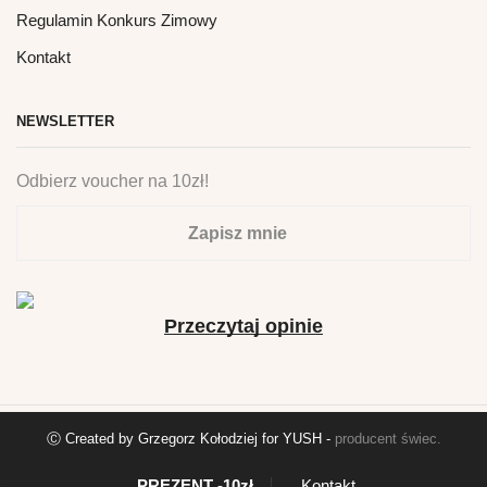
Regulamin Konkurs Zimowy
Kontakt
NEWSLETTER
Odbierz voucher na 10zł!
Zapisz mnie
Przeczytaj opinie
Ⓒ Created by Grzegorz Kołodziej for YUSH -
producent świec
.
PREZENT -10zł
Kontakt