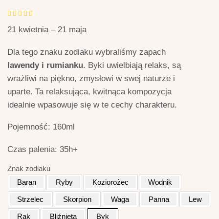
21 kwietnia – 21 maja
Dla tego znaku zodiaku wybraliśmy zapach
lawendy i rumianku
. Byki uwielbiają relaks, są
wrażliwi na piękno, zmysłowi w swej naturze i
uparte. Ta relaksująca, kwitnąca kompozycja
idealnie wpasowuje się w te cechy charakteru.
Pojemność: 160ml
Czas palenia: 35h+
Znak zodiaku
Baran
Ryby
Koziorożec
Wodnik
Strzelec
Skorpion
Waga
Panna
Lew
Rak
Bliźnięta
Byk