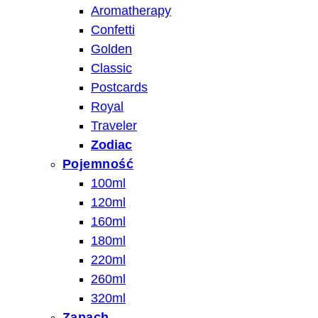
Aromatherapy
Confetti
Golden
Classic
Postcards
Royal
Traveler
Zodiac
Pojemność
100ml
120ml
160ml
180ml
220ml
260ml
320ml
Zapach