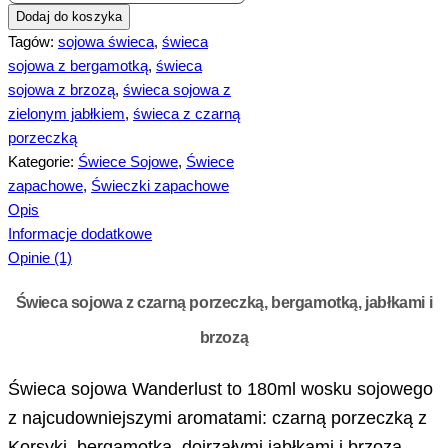
Dodaj do koszyka
Tagów:
sojowa świeca
,
świeca
sojowa z bergamotką
,
świeca
sojowa z brzozą
,
świeca sojowa z
zielonym jabłkiem
,
świeca z czarną
porzeczką
Kategorie:
Świece Sojowe
,
Świece
zapachowe
,
Świeczki zapachowe
Opis
Informacje dodatkowe
Opinie (1)
Świeca sojowa z czarną porzeczką, bergamotką, jabłkami i
brzozą
Świeca sojowa Wanderlust to 180ml wosku sojowego
z najcudowniejszymi aromatami: czarną porzeczką z
Korsyki, bergamotką, dojrzałymi jabłkami i brzozą.