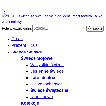
Pole wyszukiwania
Szukaj
O nas
Prezent – 10zł
Świece Sojowe
Świece Sojowe
Wszystkie świece
Jesienne świece
Lato idealne
Dla zakochanych
Świece świąteczne
Urodzinowe
Kolekcje