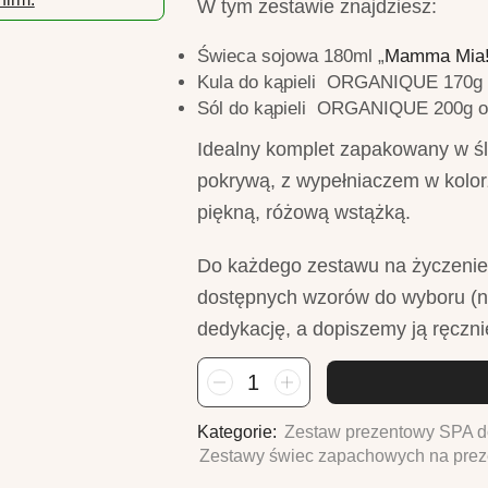
W tym zestawie znajdziesz:
Świeca sojowa 180ml „
Mamma Mia
Kula do kąpieli ORGANIQUE 170g o
Sól do kąpieli ORGANIQUE 200g o 
Idealny komplet zapakowany w śl
pokrywą, z wypełniaczem w kolo
piękną, różową wstążką.
Do każdego zestawu na życzenie
dostępnych wzorów do wyboru (
dedykację, a dopiszemy ją ręczni
ilość
Zestaw
prezentowy
Kategorie:
Zestaw prezentowy SPA do
Domowe
Zestawy świec zapachowych na prez
Spa