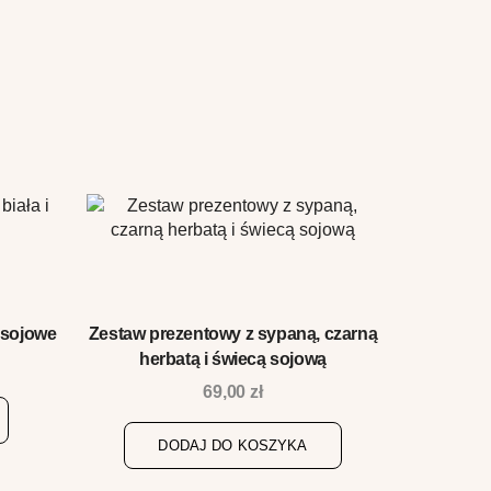
 sojowe
Zestaw prezentowy z sypaną, czarną
Karta po
herbatą i świecą sojową
Ten
69,00
zł
produkt
ma
DODAJ DO KOSZYKA
D
wiele