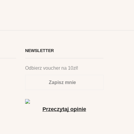
wariantów.
Opcje
można
wybrać
na
stronie
produktu
NEWSLETTER
Odbierz voucher na 10zł!
Zapisz mnie
Przeczytaj opinie