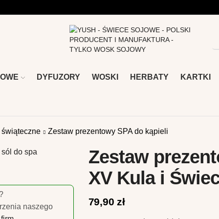
TOWE
DYFUZORY
WOSKI
HERBATY
KARTKI
 świąteczne
Zestaw prezentowy SPA do kąpieli
Zestaw prezen
XV Kula i Świ
?
79,90
zł
rzenia naszego
firm.