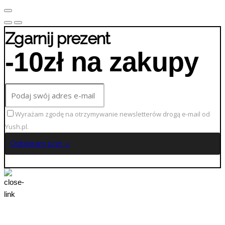
Zgarnij prezent
-10zł na zakupy
Wyrażam zgodę na otrzymywanie newsletterów drogą e-mail od
Yush.pl.
Odbieram 10zł »
No Thanks!