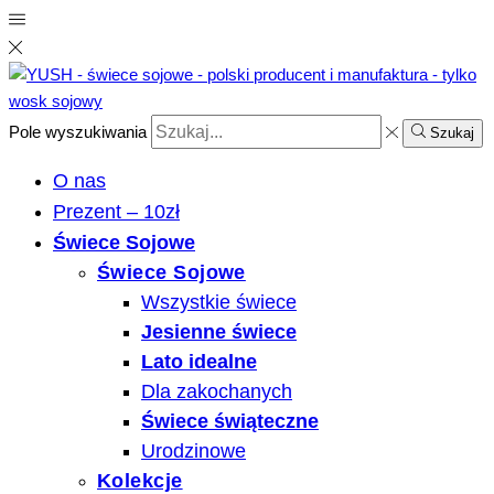
Pole wyszukiwania
Szukaj
O nas
Prezent – 10zł
Świece Sojowe
Świece Sojowe
Wszystkie świece
Jesienne świece
Lato idealne
Dla zakochanych
Świece świąteczne
Urodzinowe
Kolekcje