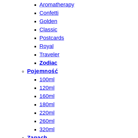
Aromatherapy
Confetti
Golden
Classic
Postcards
Royal
Traveler
Zodiac
Pojemność
100ml
120ml
160ml
180ml
220ml
260ml
320ml
Zapach