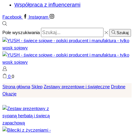
Współpraca z influencerami
Facebook
Instagram
Pole wyszukiwania
Szukaj
0
0
Strona główna
Sklep
Zestawy prezentowe i świąteczne
Drobne
Okazje