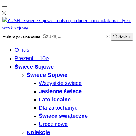
Pole wyszukiwania
Szukaj
O nas
Prezent – 10zł
Świece Sojowe
Świece Sojowe
Wszystkie świece
Jesienne świece
Lato idealne
Dla zakochanych
Świece świąteczne
Urodzinowe
Kolekcje