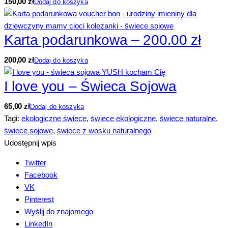
150,00
zł
Dodaj do koszyka
Karta podarunkowa – 200.00 zł
200,00
zł
Dodaj do koszyka
I love you – Świeca Sojowa
65,00
zł
Dodaj do koszyka
Tagi:
ekologiczne świece
,
świece ekologiczne
,
świece naturalne
,
świece sojowe
,
świece z wosku naturalnego
Udostępnij wpis
Twitter
Facebook
VK
Pinterest
Wyślij do znajomego
LinkedIn