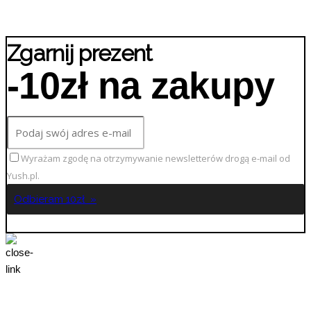
Zgarnij prezent
-10zł na zakupy
Wyrażam zgodę na otrzymywanie newsletterów drogą e-mail od
Yush.pl.
Odbieram 10zł »
No Thanks!