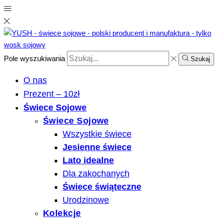
Pole wyszukiwania
Szukaj
O nas
Prezent – 10zł
Świece Sojowe
Świece Sojowe
Wszystkie świece
Jesienne świece
Lato idealne
Dla zakochanych
Świece świąteczne
Urodzinowe
Kolekcje