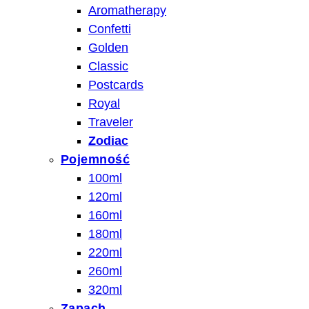
Aromatherapy
Confetti
Golden
Classic
Postcards
Royal
Traveler
Zodiac
Pojemność
100ml
120ml
160ml
180ml
220ml
260ml
320ml
Zapach